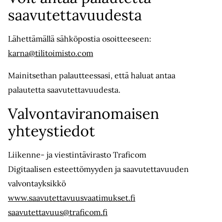
saavutettavuudesta
Lähettämällä sähköpostia osoitteeseen:
karna@tilitoimisto.com
Mainitsethan palautteessasi, että haluat antaa
palautetta saavutettavuudesta.
Valvontaviranomaisen
yhteystiedot
Liikenne- ja viestintävirasto Traficom
Digitaalisen esteettömyyden ja saavutettavuuden
valvontayksikkö
www.saavutettavuusvaatimukset.fi
saavutettavuus@traficom.fi