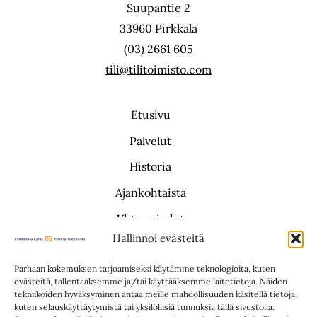
Suupantie 2
33960 Pirkkala
(03) 2661 605
tili@tilitoimisto.com
Etusivu
Palvelut
Historia
Ajankohtaista
Yhteystiedot
Hallinnoi evästeitä
Saavutettavuusseloste
Parhaan kokemuksen tarjoamiseksi käytämme teknologioita, kuten
evästeitä, tallentaaksemme ja/tai käyttääksemme laitetietoja. Näiden
tekniikoiden hyväksyminen antaa meille mahdollisuuden käsitellä tietoja,
kuten selauskäyttäytymistä tai yksilöllisiä tunnuksia tällä sivustolla.