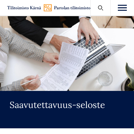
Siirry
suoraan
sisältöön
Saavutettavuus-seloste