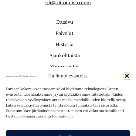
tili@tilitoimisto.com
Etusivu
Palvelut
Historia
Ajankohtaista
Yhteystiedot
Hallinnoi evästeitä
Saavutettavuusseloste
Parhaan kokemuksen tarjoamiseksi käytämme teknologioita, kuten
evästeitä, tallentaaksemme ja/tai käyttääksemme laitetietoja. Näiden
tekniikoiden hyväksyminen antaa meille mahdollisuuden käsitellä tietoja,
kuten selauskäyttäytymistä tai yksilöllisiä tunnuksia tällä sivustolla.
Suostumuksen jättäminen tai peruuttaminen voi vaikuttaa haitallisesti
tiettyihin ominaisuuksiin ja toimintoihin.