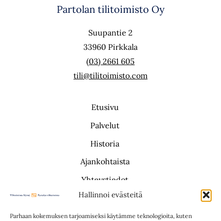
Partolan tilitoimisto Oy
Suupantie 2
33960 Pirkkala
(03) 2661 605
tili@tilitoimisto.com
Etusivu
Palvelut
Historia
Ajankohtaista
Yhteystiedot
Hallinnoi evästeitä
Saavutettavuusseloste
Parhaan kokemuksen tarjoamiseksi käytämme teknologioita, kuten